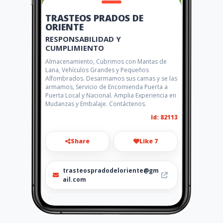
TRASTEOS PRADOS DE
ORIENTE
RESPONSABILIDAD Y
CUMPLIMIENTO
Almacenamiento, Cubrimos con Mantas de
Lana, Vehículos Grandes y Pequeños
Alfombrados. Desarmamos sus camas y se las
armamos, Servicio de Encomienda Puerta a
Puerta Local y Nacional. Amplia Experiencia en
Mudanzas y Embalaje. Contáctenos.
Id: 82113
Share
Like 7
trasteospradodeloriente@gm
ail.com
3117362531