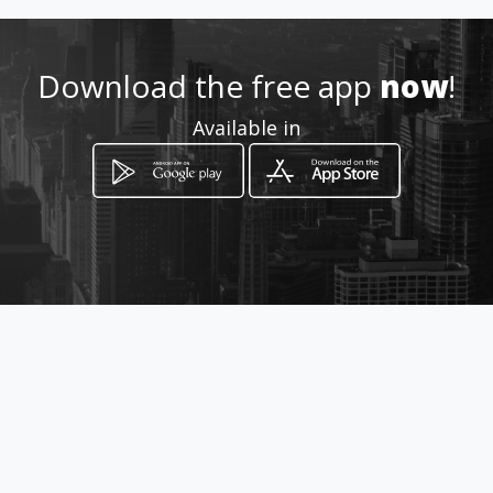
http://trasteospradosdeorien
te.com/
Download the free app
now
!
Location
-
Available in
How to get
Carrera 24A # 27-49
Cali, Departamento del Valle del Cauca