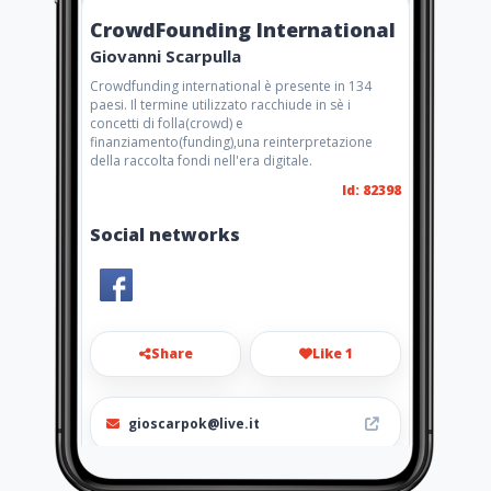
CrowdFounding International
Giovanni Scarpulla
Crowdfunding international è presente in 134
paesi. Il termine utilizzato racchiude in sè i
concetti di folla(crowd) e
finanziamento(funding),una reinterpretazione
della raccolta fondi nell'era digitale.
Id: 82398
Social networks
Share
Like 1
gioscarpok@live.it
3299452725