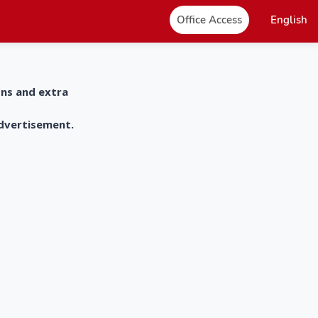
Office Access
English
ons and extra
advertisement.