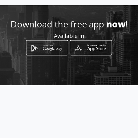
http://www.autoscuolaakrag
as.amawebs.com
Download the free app
now
!
Location
-
Available in
How to get
Viale Cannatello n° 8
Agrigento, Sicilia