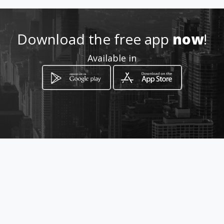
0984859680
Download the free app
now
!
Available in
https://profesionales.gdc.coo
p/ads/maestro-sanador-
cesar
Location
-
How to get