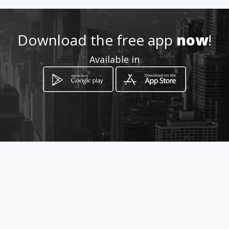
Download the free app
now
!
Available in
How to get
CALLE 27 No 18 A 01
San Pedro, Valle del Cauca