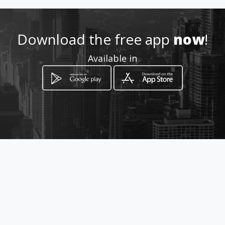
3112391888
Download the free app
now
!
http://www.decoracionesdts.
Available in
amawebs.com
Location
-
How to get
Carrera 113D # 145 - 14