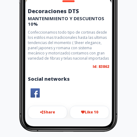
Decoraciones DTS
MANTENIMIENTO Y DESCUENTOS
10%
Confeccionamos todo tipo de cortinas desde
los estilos mas tradicionales hasta las ultimas
tendencias del momento ( Sheer elegance,
panel japones y romana con sistema
mecánico y motorizado) contamos con gran
variedad de fibras y telas nacional importadas
Id: 83862
Social networks
Share
Like 10
danielamaritza2000@hotmail.
com