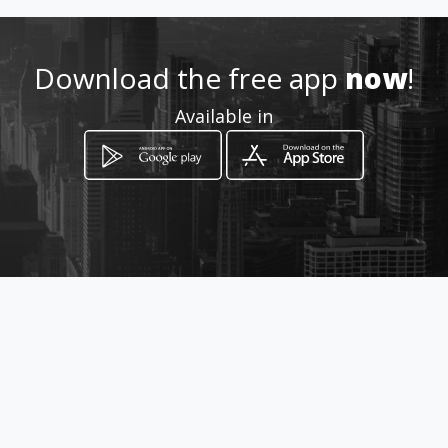
3914183811
Download the free app
now
!
http://www.giocaffecomiso.it
Available in
Location
-
How to get
via Canicarao 24
Comiso, Sicilia