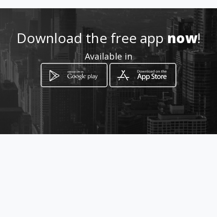
Location
-
Download the free app
now
!
Available in
How to get
via vittorio emanuele 219
Siculiana, Sicilia