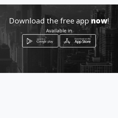
7345462 - 3003217451
Download the free app
now
!
http://www.dismoda.amaweb
Available in
s.com
Location
-
How to get
Carrera 15 # 10-40 a 100 metros