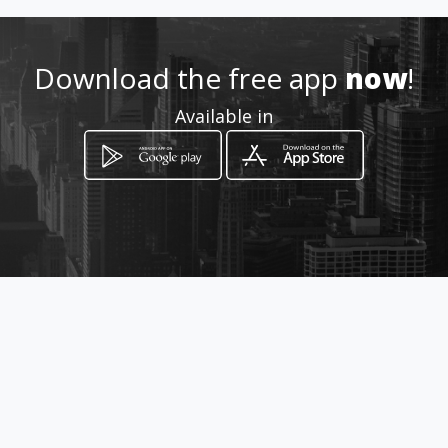
Download the free app
now
!
Available in
How to get
Via Filiberto 139
Francofonte, Sicilia