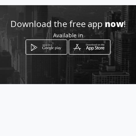
Download the free app
now
!
Available in
How to get
Miguel Velez 4-64 y Mariscal
Lamar
Cuenca, Azuay