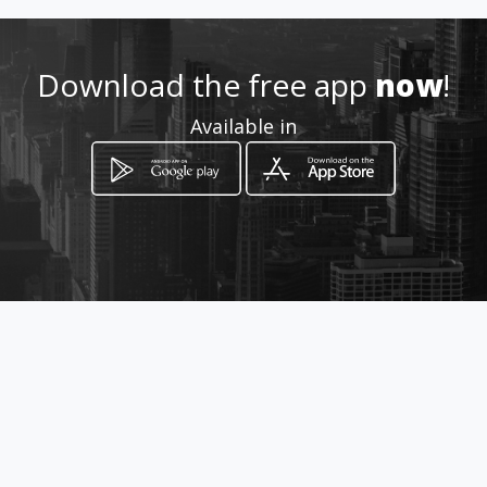
.com/aloe-sabila
Location
-
Download the free app
now
!
Available in
How to get
Carrera 15 35 57
Cali, Valle del Cauca