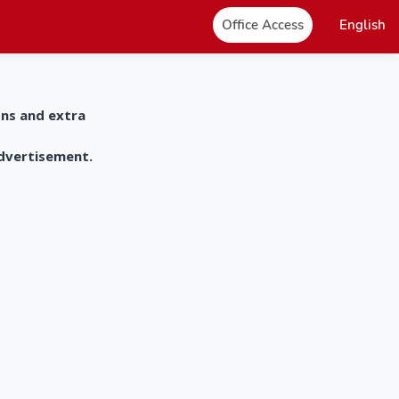
Office Access
English
ons and extra
advertisement.