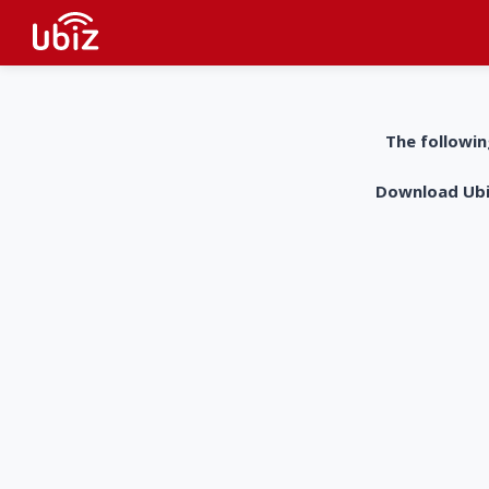
The followin
Download UbiZ