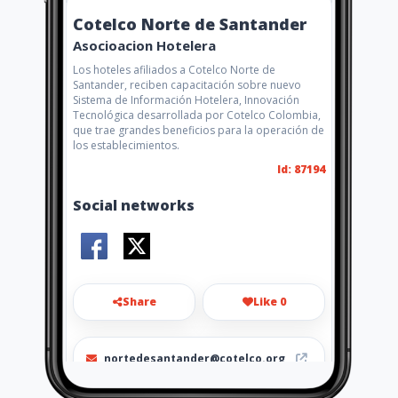
Cotelco Norte de Santander
Asocioacion Hotelera
Los hoteles afiliados a Cotelco Norte de
Santander, reciben capacitación sobre nuevo
Sistema de Información Hotelera, Innovación
Tecnológica desarrollada por Cotelco Colombia,
que trae grandes beneficios para la operación de
los establecimientos.
Id: 87194
Social networks
Share
Like 0
nortedesantander@cotelco.org