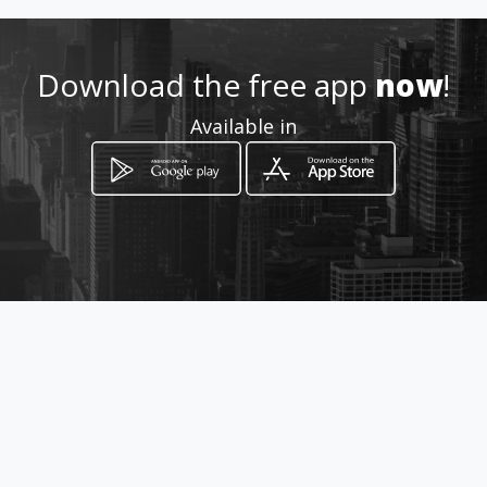
Location
-
Download the free app
now
!
Available in
How to get
C/ FERNANDO CAMINO, 8 La
Malagueta (Próximo al Centro de
Málaga,
Málaga, Provincia de Málaga