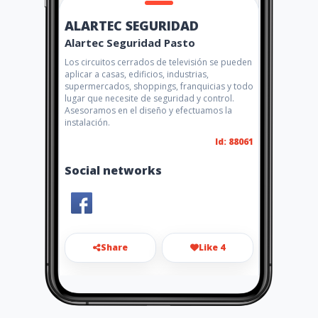
ALARTEC SEGURIDAD
Alartec Seguridad Pasto
Los circuitos cerrados de televisión se pueden
aplicar a casas, edificios, industrias,
supermercados, shoppings, franquicias y todo
lugar que necesite de seguridad y control.
Asesoramos en el diseño y efectuamos la
instalación.
Id: 88061
Social networks
Share
Like 4
alartec_pasto@hotmail.com