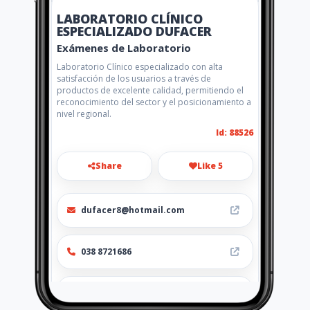
LABORATORIO CLÍNICO
ESPECIALIZADO DUFACER
Exámenes de Laboratorio
Laboratorio Clínico especializado con alta
satisfacción de los usuarios a través de
productos de excelente calidad, permitiendo el
reconocimiento del sector y el posicionamiento a
nivel regional.
Id: 88526
Share
Like 5
dufacer8@hotmail.com
038 8721686
http://www.dufacer.com