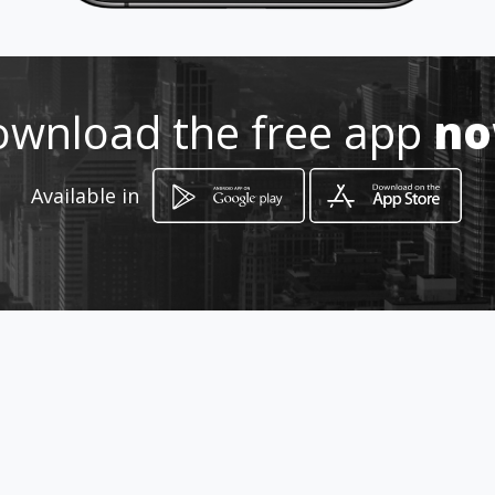
Location
-
wnload the free app
n
Available in
How to get
Carrera 8 # 9-49
Neiva, Huila