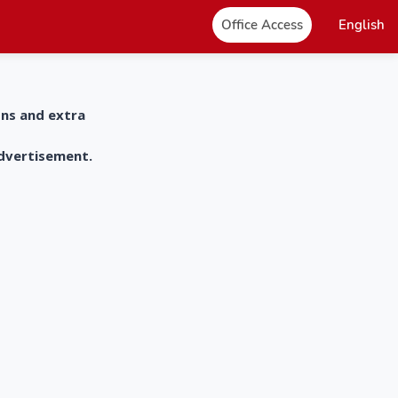
Office Access
English
ons and extra
advertisement.