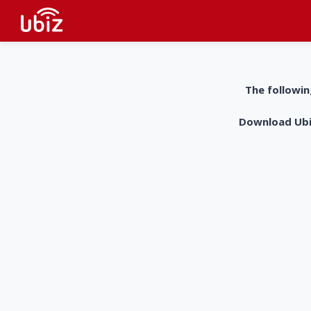
The followin
Download UbiZ