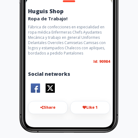
Huguis Shop
Ropa de Trabajo!
Fábrica de confecciones en especialidad en
ropa médica Enfermeras Chefs Ayudantes
Mecánica y trabajo en general Uniformes
Delantales Overoles Camisetas Camisas con
logos y estampados Chalecos con apliques,
bordados a pedido Pantalones
Id: 90984
Social networks
Share
Like 1
huguis.shop@gmail.com