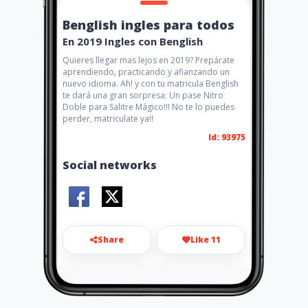
Benglish ingles para todos
En 2019 Ingles con Benglish
Quieres llegar mas lejos en 2019? Prepárate
aprendiendo, practicando y afianzando un
nuevo idioma. Ah! y con tu matricula Benglish
te dará una gran sorpresa; Un pase Nitro
Doble para Salitre Mágico!!! No te lo puedes
perder, matriculate ya!!
Id: 93975
Social networks
Share
Like 11
beenglish1807@gmail.com