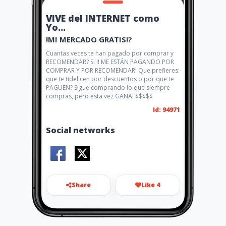
VIVE del INTERNET como
Yo...
!MI MERCADO GRATIS!?
Cuantas veces te han pagado por comprar y
RECOMENDAR? Si !! ME ESTÁN PAGANDO POR
COMPRAR Y POR RECOMENDAR! Que prefieres:
que te fidelicen por descuentos o por que te
PAGUEN? Sigue comprando lo que siempre
compras, pero esta vez GANA! $$$$$
Id: 94971
Social networks
Share
Like 4
elizabethcsepulvedac@gmail.
com