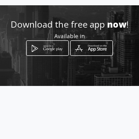
57 3006203351
Download the free app
now
!
Location
Available in
-
How to get
Oficina Principal Cali
Colombia, Departamento de Antioquia