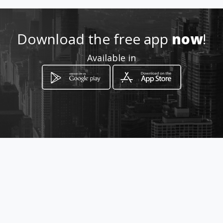
+302155003515
Download the free app
now
!
Location
-
Available in
How to get
Λεωφόρος Αλεξάνδρας 128-130
Αμπελόκηποι, Attica