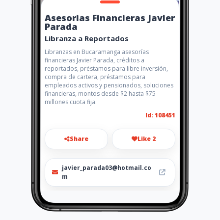
Asesorias Financieras Javier
Parada
Libranza a Reportados
Libranzas en Bucaramanga asesorías
financieras Javier Parada, créditos a
reportados, préstamos para libre inversión,
compra de cartera, préstamos para
empleados activos y pensionados, soluciones
financieras, montos desde $2 hasta $75
millones cuota fija.
Id: 108451
Share
Like 2
javier_parada03@hotmail.co
m
3005054981