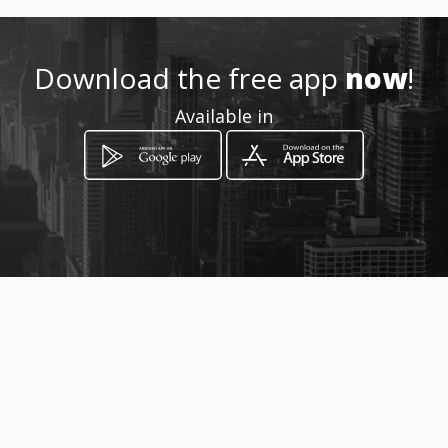
http://www.amarillasinternet
.com/creditos-libranzas-
libreinversion
Download the free app
now
!
Location
Available in
-
How to get
Calle 35 19-41
Bucaramanga, Santander