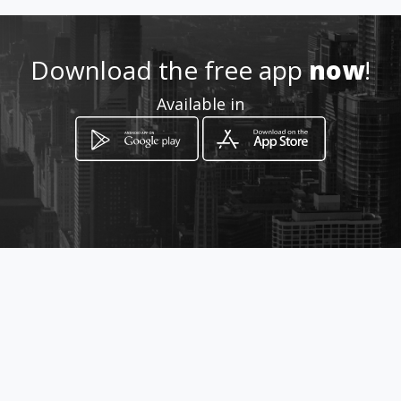
http://www.amarillasinternet
.com/cormiselectricidad_enc
endidodelautomotor/
Download the free app
now
!
Location
-
Available in
How to get
Maestro Vidal 1748
Córdoba, Córdoba