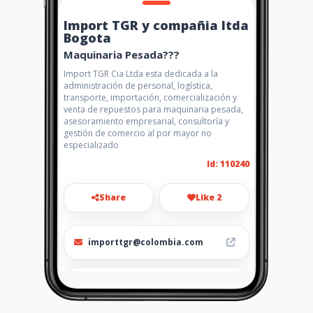
Import TGR y compañia ltda
Bogota
Maquinaria Pesada???
Import TGR Cia Ltda esta dedicada a la
administración de personal, logística,
transporte, importación, comercialización y
venta de repuestos para maquinaria pesada,
asesoramiento empresarial, consultoría y
gestión de comercio al por mayor no
especializado
Id: 110240
Share
Like 2
importtgr@colombia.com
571 5339392