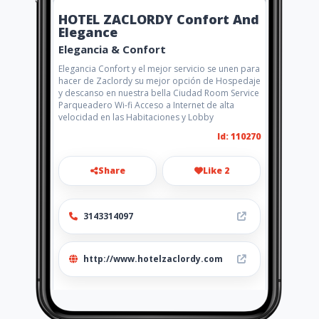
HOTEL ZACLORDY Confort And
Elegance
Elegancia & Confort
Elegancia Confort y el mejor servicio se unen para
hacer de Zaclordy su mejor opción de Hospedaje
y descanso en nuestra bella Ciudad Room Service
Parqueadero Wi-fi Acceso a Internet de alta
velocidad en las Habitaciones y Lobby
Id: 110270
Share
Like 2
3143314097
http://www.hotelzaclordy.com
Location
-