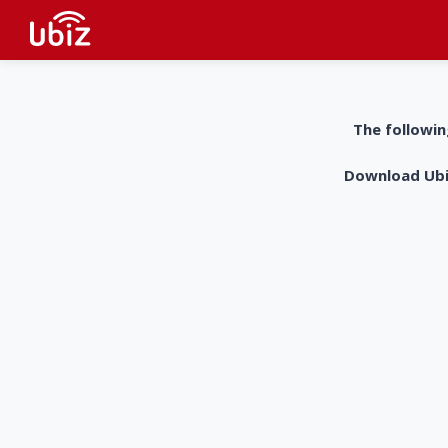
The followin
Download UbiZ