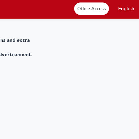
Office Access
English
ons and extra
advertisement.