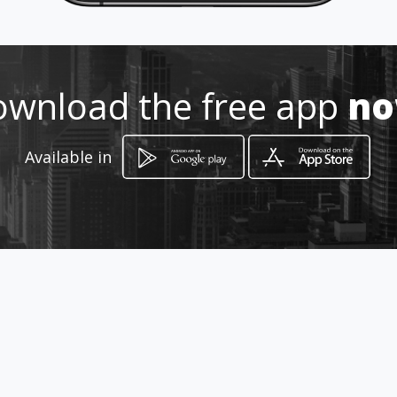
wnload the free app
n
Available in
How to get
Cr 8 No 9 45
Ubaté, Departamento de Cundinamarca