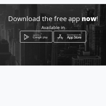
Location
-
Download the free app
now
!
Available in
How to get
Carrera 54 68 16
Bogotá, Distrito Capital de Bogotá