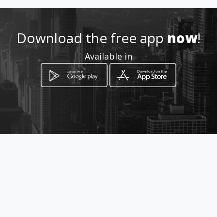
Location
-
Download the free app
now
!
Available in
How to get
via duomo 37
Ribera, Sicilia