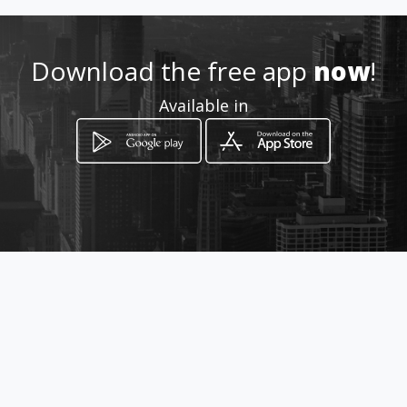
Location
-
Download the free app
now
!
Available in
How to get
Ζαλοκώστα 5Α
Χαλάνδριον, Attica