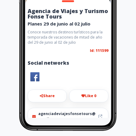
Agencia de Viajes y Turismo
Fonse Tours
Planes 29 de junio al 02 julio
Conoce nuestros destinos turísticos para la
temporada de vacaciones de mitad de año
del 29 de junio al 02 de julio
Id: 111599
Social networks
Share
Like 0
agenciadeviajesfonsetours@
gmail.com
655 13 76 - 317 680 60 62