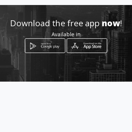
om/
Download the free app
now
!
Location
-
Available in
How to get
via carlo marx 19
Sciacca, Sicilia