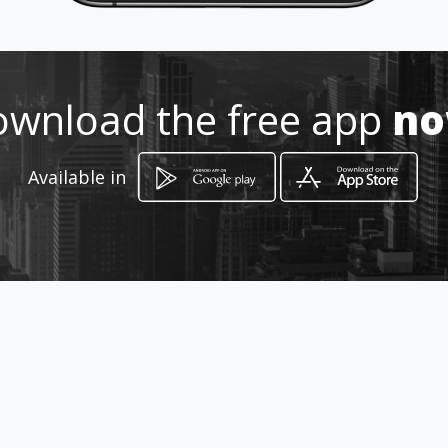
3202775914
http://vidrios24horasenbogota.a
wnload the free app
n
mawebs.com/
Location
-
Available in
How to get
Calle 86D 49C 06
Bogotá, Distrito Capital de Bogotá