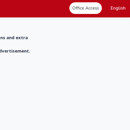
Office Access
English
ons and extra
advertisement.