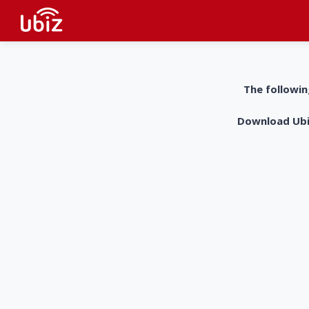
The followin
Download UbiZ