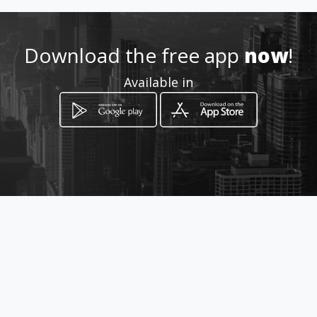
Location
-
Download the free app
now
!
Available in
How to get
Carrera 8 G Bis # 159 B - 24
Bogotá, Distrito Capital de Bogotá