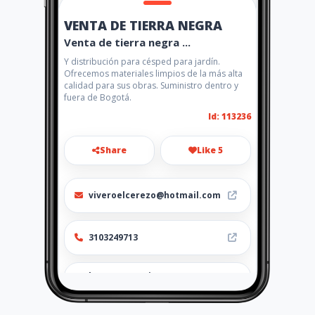
VENTA DE TIERRA NEGRA
Venta de tierra negra ...
Y distribución para césped para jardín.
Ofrecemos materiales limpios de la más alta
calidad para sus obras. Suministro dentro y
fuera de Bogotá.
Id: 113236
Share
Like 5
viveroelcerezo@hotmail.com
3103249713
http://ventatierranegra.ama
webs.com