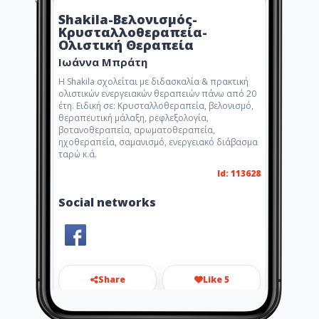
Shakila-Βελονισμός-
Κρυσταλλοθεραπεία-
Ολιστική Θεραπεία
Ιωάννα Μπράτη
Η Shakila σχολείται με διδασκαλία & πρακτική
ολιστικών ενεργειακών θεραπειών πάνω από 20
έτη. Ειδική σε: Κρυσταλλοθεραπεία, βελονισμό,
θεραπευτική μάλαξη, ρεφλεξολογία,
βοτανοθεραπεία, αρωματοθεραπεία,
ηχοθεραπεία, σαμανισμό, ενεργειακό διάβασμα
ταρώ κ.ά.
Id: 113628
Social networks
Share
Like 5