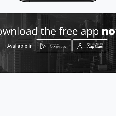
shakila@shakila.gr
+306974455759
wnload the free app
n
http://shakila.gr/
Available in
Location
-
How to get
Ανδρομάχης & Αγίων Πάντων