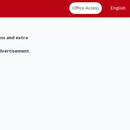
Office Access
English
ons and extra
advertisement.