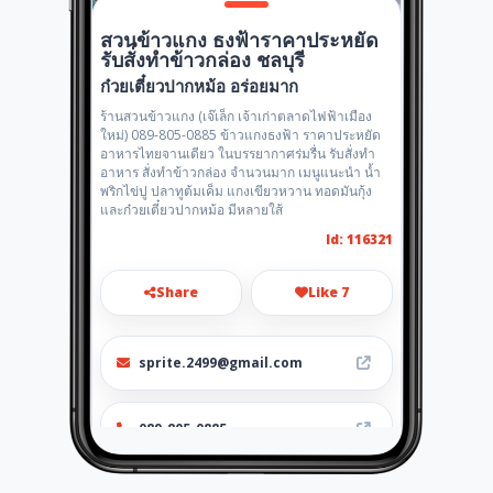
สวนข้าวแกง ธงฟ้าราคาประหยัด
รับสั่งทำข้าวกล่อง ชลบุรี
ก๋วยเตี๋ยวปากหม้อ อร่อยมาก
ร้านสวนข้าวแกง (เจ๊เล็ก เจ้าเก่าตลาดไฟฟ้าเมือง
ใหม่) 089-805-0885 ข้าวแกงธงฟ้า ราคาประหยัด
อาหารไทยจานเดียว ในบรรยากาศร่มรื่น รับสั่งทำ
อาหาร สั่งทำข้าวกล่อง จำนวนมาก เมนูแนะนำ น้ำ
พริกไข่ปู ปลาทูต้มเค็ม แกงเขียวหวาน ทอดมันกุ้ง
และก๋วยเตี๋ยวปากหม้อ มีหลายใส้
Id: 116321
Share
Like 7
sprite.2499@gmail.com
089-805-0885
http://www.aiyellow.com/rice