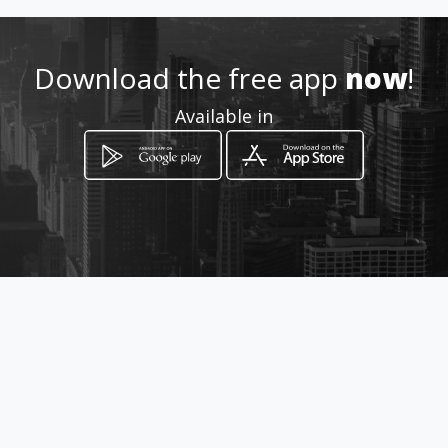
_park
Download the free app
now
!
Location
-
Available in
How to get
40/19 ม.1 ต.เสม็ด ถ.พระยาสัจจา
อ.เมือง จ.ชลบุรี
Mueang Chon Buri, Chon Buri