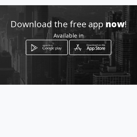
http://laghiotta.amawebs.co
m/
Download the free app
now
!
Location
-
Available in
How to get
via leonardo sciascia 102
Sciacca, Sicilia