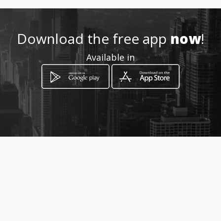
manolispapagg@gmail.com
Download the free app
now
!
6936720954
Available in
http://www.aiyellow.com/zeol
ithosaromaticstones
Location
-
How to get