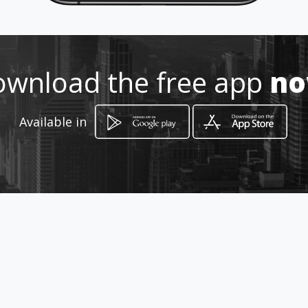
a_canina_mascotas_tendencias_
norte_cali
Location
-
wnload the free app
n
Available in
How to get
Av 2bn 73an 02
Cali, Valle del Cauca