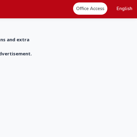
Office Access
English
ons and extra
advertisement.