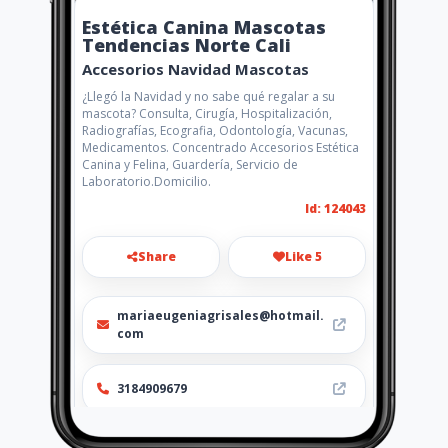
Estética Canina Mascotas
Tendencias Norte Cali
Accesorios Navidad Mascotas
¿Llegó la Navidad y no sabe qué regalar a su
mascota? Consulta, Cirugía, Hospitalización,
Radiografías, Ecografia, Odontología, Vacunas,
Medicamentos. Concentrado Accesorios Estética
Canina y Felina, Guardería, Servicio de
Laboratorio.Domicilio.
Id: 124043
Share
Like 5
mariaeugeniagrisales@hotmail.
com
3184909679
http://www.aiyellow.com/estetic