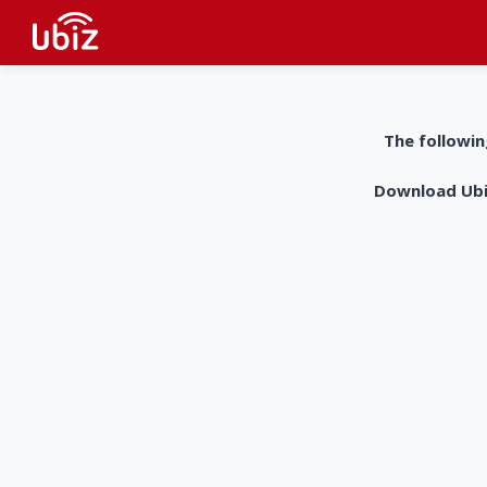
The followin
Download UbiZ