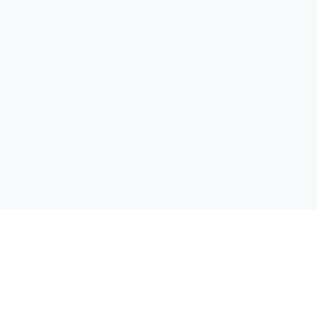
n
Ubiz
GDC ecosys