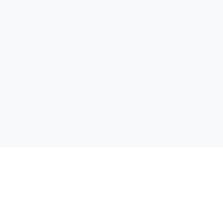
tem
YTC