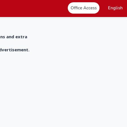
Office Access
English
ons and extra
advertisement.