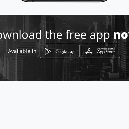
tasdeportivas
Location
-
wnload the free app
n
Available in
How to get
Villas del Seguro
Manta, Manabí