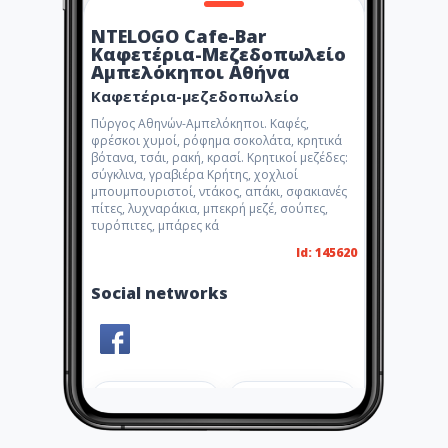
NTELOGO Cafe-Bar
Καφετέρια-Μεζεδοπωλείο
Αμπελόκηποι Αθήνα
Καφετέρια-μεζεδοπωλείο
Πύργος Αθηνών-Αμπελόκηποι. Καφές,
φρέσκοι χυμοί, ρόφημα σοκολάτα, κρητικά
βότανα, τσάι, ρακή, κρασί. Κρητικοί μεζέδες:
σύγκλινα, γραβιέρα Κρήτης, χοχλιοί
μπουμπουριστοί, ντάκος, απάκι, σφακιανές
πίτες, λυχναράκια, μπεκρή μεζέ, σούπες,
τυρόπιτες, μπάρες κά
Id: 145620
Social networks
Share
Like 1