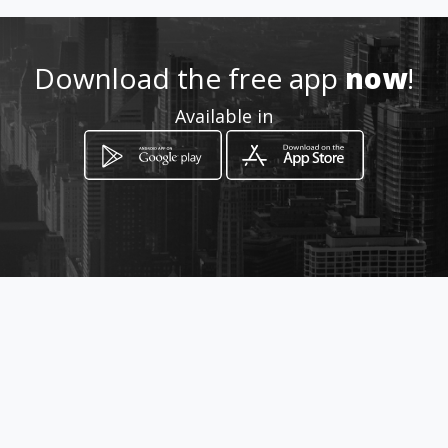
ntelogocafe@gmail.com
Download the free app
now
!
+302114068617
Available in
Location
-
How to get
Σινώπης 5
Athens, Attica