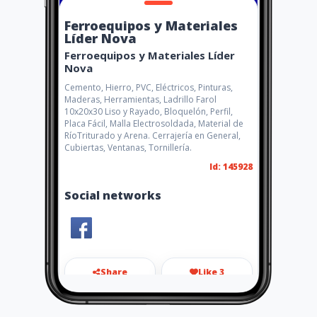
Ferroequipos y Materiales
Líder Nova
Ferroequipos y Materiales Líder
Nova
Cemento, Hierro, PVC, Eléctricos, Pinturas,
Maderas, Herramientas, Ladrillo Farol
10x20x30 Liso y Rayado, Bloquelón, Perfil,
Placa Fácil, Malla Electrosoldada, Material de
RíoTriturado y Arena. Cerrajería en General,
Cubiertas, Ventanas, Tornillería.
Id: 145928
Social networks
Share
Like 3