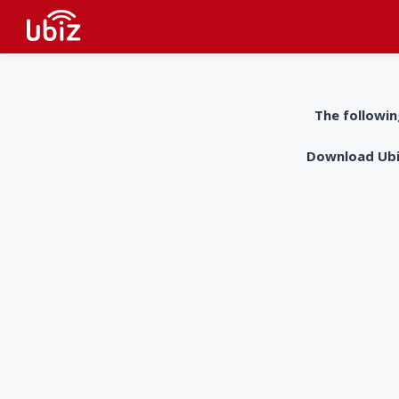
The followin
Download UbiZ