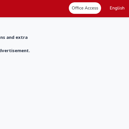
Office Access
English
ons and extra
advertisement.