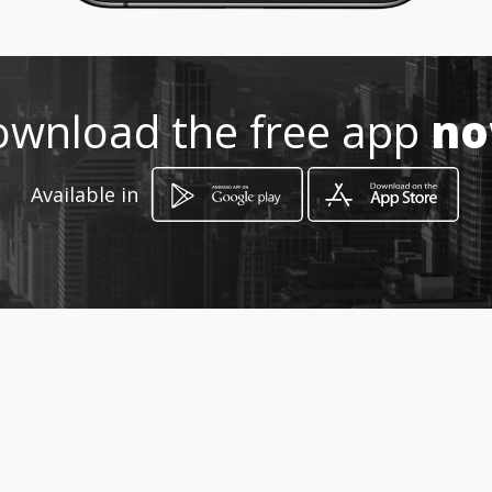
0998006402
https://corta-fuego-
wnload the free app
n
internacional.amawebs.com
Location
-
Available in
How to get
Av. Napo S7-321 y Miguel de Trujillo
Quito, Provincia de Pichincha