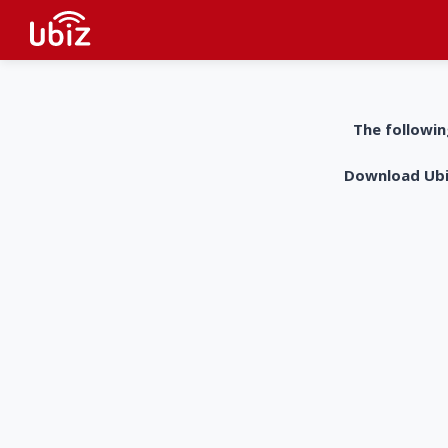
The followin
Download UbiZ