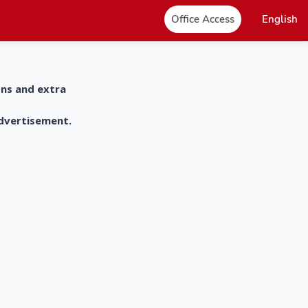
Office Access
English
ons and extra
advertisement.