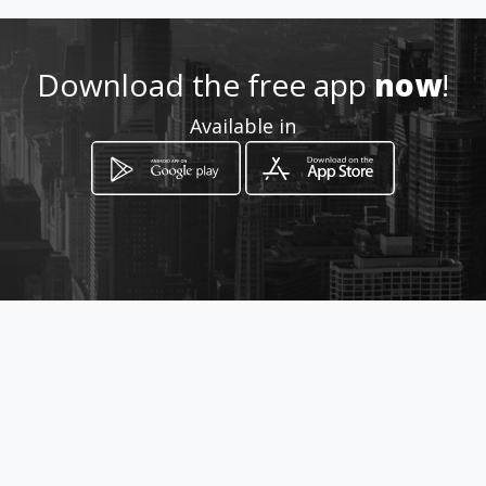
geral@wendeb.pt
Download the free app
now
!
263851014
Available in
http://www.wendeb.pt
Location
-
How to get