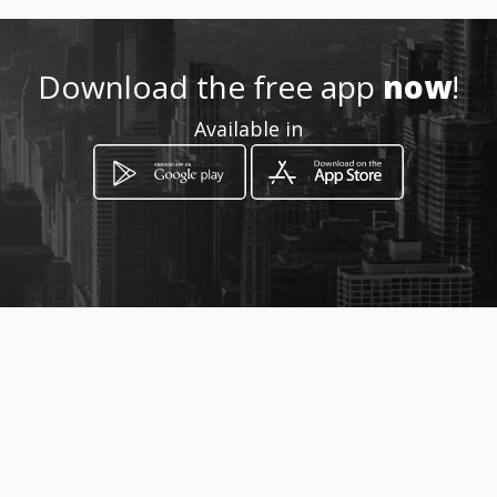
0984725192
Download the free app
now
!
http://disceramik.amawebs.c
Available in
om
Location
-
How to get
De los Amarantos y De las
Golondrinas #72