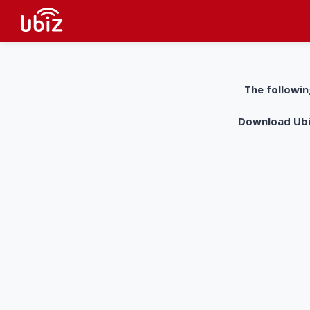
The followin
Download UbiZ