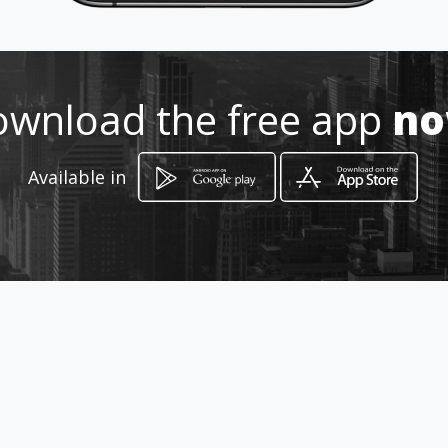
212456733
wnload the free app
n
http://www.becaled.pt
Location
Available in
-
How to get
Rua Heróis de Mucaba 20, Loja H