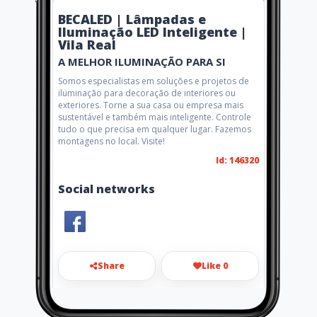
BECALED | Lâmpadas e
Iluminação LED Inteligente |
Vila Real
A MELHOR ILUMINAÇÃO PARA SI
Somos especialistas em soluções e projetos de
iluminação para decoração de interiores ou
exteriores. Torne a sua casa ou empresa mais
sustentável e também mais inteligente. Controle
tudo o que precisa em qualquer lugar. Fazemos
montagens no local. Visite!
Id: 146320
Social networks
Share
Like 0
comercial@becaled.pt