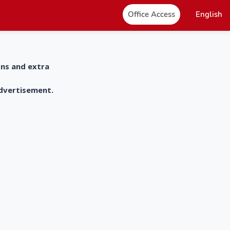
Office Access
English
ons and extra
advertisement.