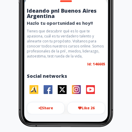
Ideando pnl Buenos Aires
Argentina
Hazlo tu oportunidad es hoy!!
Tienes que descubrir qué es lo que te
apasiona, cuál es tu verdadero talento y
alinearte con tu propósito. Visítanos para
conocer todos nuestros cursos online. Somos
profesionales de la pnl , miedos, liderazgo,
autoestima, test rueda de la vida,
Id: 146605
Social networks
Share
Like 26
ideandopnl@gmail.com