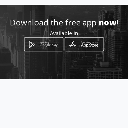
+5491131943616
Download the free app
now
!
https://ideandopnlargentina.
Available in
amawebs.com/
Location
-
How to get
Viamonte 467
Buenos Aires, Ciudad Autónoma de Buenos