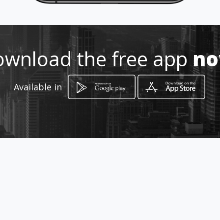
Location
-
wnload the free app
n
Available in
How to get
28ης Οκτωβριου
Rethymno, Crete