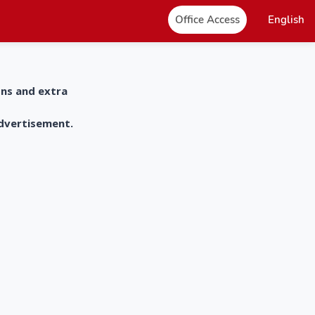
Office Access
English
ons and extra
advertisement.