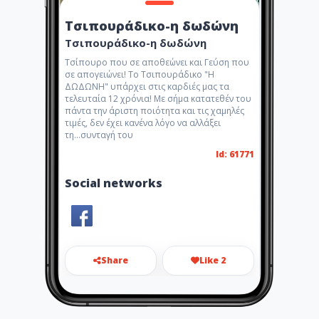
Τσιπουράδικο-η δωδώνη
Τσιπουράδικο-η δωδώνη
Τσίπουρο που σε αποθεώνει και Γεύση που
σε απογειώνει! Το Τσιπουράδικο "Η
ΔΩΔΩΝΗ" υπάρχει στις καρδιές μας τα
τελευταία 12 χρόνια! Με σήμα κατατεθέν του
πάντα την άριστη ποιότητα και τις χαμηλές
τιμές, δεν έχει κανένα λόγο να αλλάξει
τη...συνταγή τoυ
Id: 61771
Social networks
Share
Like 2
kkgagas@gmail.com