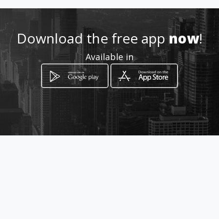
2651021970
Download the free app
now
!
http://dodoni.amawebs.com
Available in
Location
-
How to get
Xαντζιπελλερεν 4
Ioánnina, Epirus