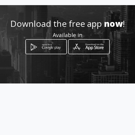
http://www.lafrasca.eu
Download the free app
now
!
Location
Available in
-
How to get
piazza Garibaldi 9
Desenzano del Garda, Lombardia