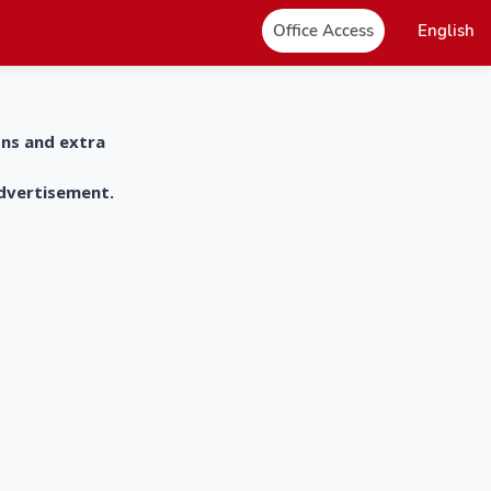
Office Access
English
ons and extra
advertisement.