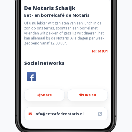
De Notaris Schaijk
Eet- en borrelcafé de Notaris
Of u nu lekker wilt genieten van een lunch in de
zon op ons terras, spontaan een borrel met
vrienden wilt pakken of gezellig wilt dineren, het
kan allemaal bij de Notaris. Alle dagen per week
geopend vanaf 12:00 uur.
Id: 61931
Social networks
Share
Like 10
info@eetcafedenotaris.nl
0486460777