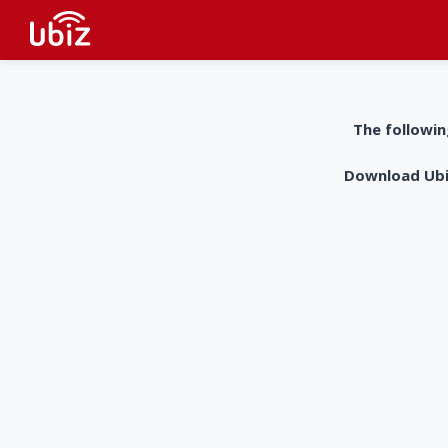
The followin
Download UbiZ