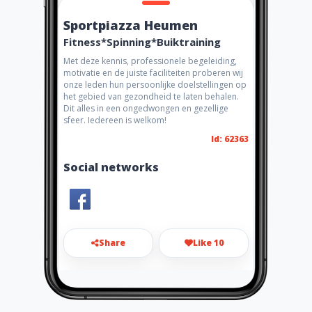
Sportpiazza Heumen
Fitness*Spinning*Buiktraining
Met deze kennis, professionele begeleiding,
motivatie en de juiste faciliteiten proberen wij
onze leden hun persoonlijke doelstellingen op
het gebied van gezondheid te laten behalen.
Dit alles in een ongedwongen en gezellige
sfeer. Iedereen is welkom!
Id: 62363
Social networks
Share
Like 10
info@sportpiazza.nl