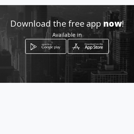
0243580202
Download the free app
now
!
http://www.sportpiazza.nl
Available in
Location
-
How to get
Bolder 6
Heumen, Gelderland